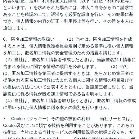
内容の訂正、追加、利用停止又は削除（以下「訂正・利用停止等」
といいます。）を求められた場合には、本人ご自身からのご請求で
あることを確認の上で、遅滞なく必要な調査を行い、その結果に基
づき、個人情報の内容の訂正・利用停止等を行い、その旨を本人に
通知します。
6. 匿名加工情報の取扱い （1）当社は、匿名加工情報を作成
するときは、個人情報保護委員会規則で定める基準に従い個人情報
を加工し、匿名加工情報の安全管理のための措置を講じます。
（2）当社は、匿名加工情報を作成したときは、当該匿名加工情報に
含まれる個人に関する情報の項目を公表します。 （3）当社
は、匿名加工情報を第三者に提供するときは、あらかじめ第三者に
提供される匿名加工情報に含まれる個人に関する情報の項目及びそ
の提供の方法について公表するとともに、当該第三者に対して、当
該提供に係る情報が匿名加工情報である旨を明示します。
（4）当社は、匿名加工情報を取り扱うときは、匿名加工情報の作成
に用いられた個人情報に係る本人の識別を行いません。
7. Cookie（クッキー）その他の技術の利用 当社サービスは、
Cookie及びこれに類する技術を利用することがあります。これらの
技術は、当社による当社サービスの利用状況等の把握に役立ち、サ